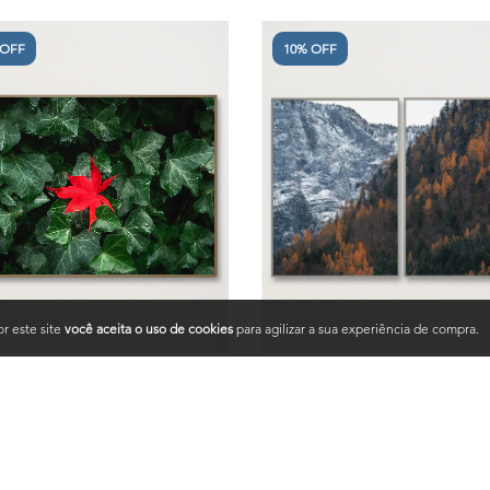
 OFF
10% OFF
r este site
você aceita o uso de cookies
para agilizar a sua experiência de compra.
dro Decorativo Contraste das
Quadros Decorativos Inverno O
folhas
Díptico