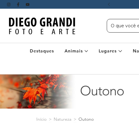
, Sudeste e DF acima de R$ 600
Destaques
Animais
Lugares
Na
Início
>
Natureza
>
Outono