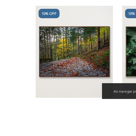
10% OFF
10%
Ao navegar po
Quadro Decorativo O Caminho VI
Qua