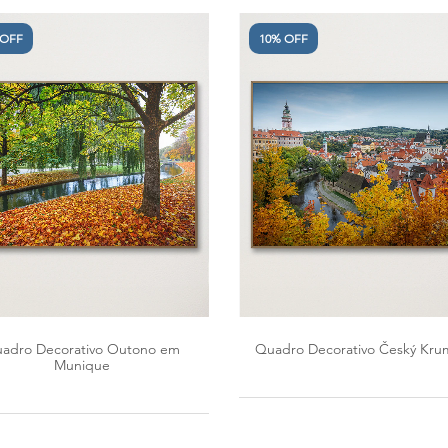
 OFF
10% OFF
adro Decorativo Outono em
Quadro Decorativo Český Krum
Munique