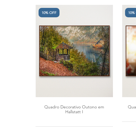
10% OFF
10%
Quadro Decorativo Outono em
Qua
Hallstatt I