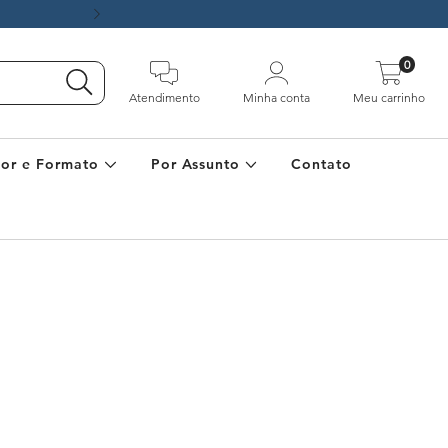
Parcele em até 10x sem juros | 
0
Atendimento
Minha conta
Meu carrinho
Cor e Formato
Por Assunto
Contato