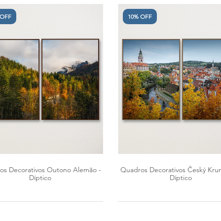
 OFF
10% OFF
os Decorativos Outono Alemão -
Quadros Decorativos Český Krum
Díptico
Díptico