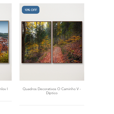
10% OFF
lov I
Quadros Decorativos O Caminho V -
Díptico