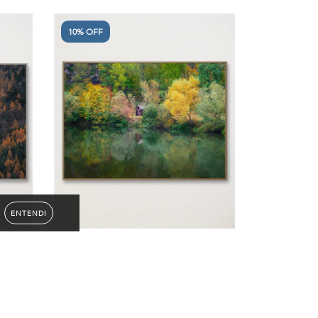
10% OFF
ENTENDI
utono -
Quadro Decorativo Lugar Sereno III