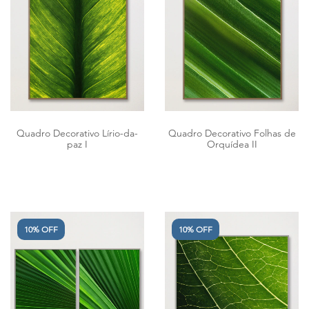
Quadro Decorativo Lírio-da-
Quadro Decorativo Folhas de
paz I
Orquídea II
10% OFF
10% OFF