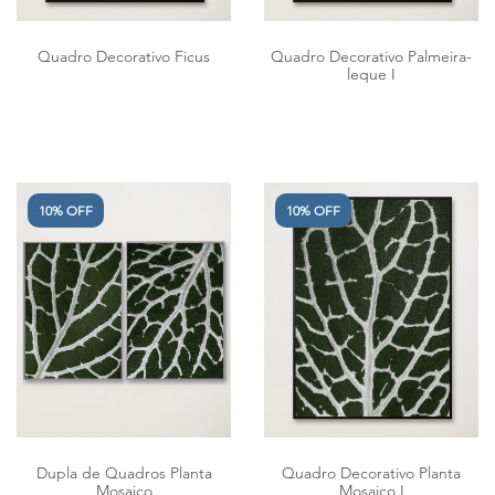
Quadro Decorativo Ficus
Quadro Decorativo Palmeira-
leque I
10% OFF
10% OFF
Dupla de Quadros Planta
Quadro Decorativo Planta
Mosaico
Mosaico I