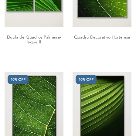
Dupla de Quadros Palmeira-
Quadro Decorativo Hortênsia
leque II
I
10% OFF
10% OFF