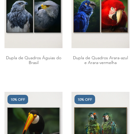
Dupla de Quadros Águias do
Dupla de Quadros Arara-azul
Brasil
e Arara-vermelha
10% OFF
10% OFF