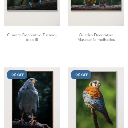
Quadro Decorativo Tucano-
Quadro Decorativo
toco III
Maracanãs molhados
10% OFF
10% OFF