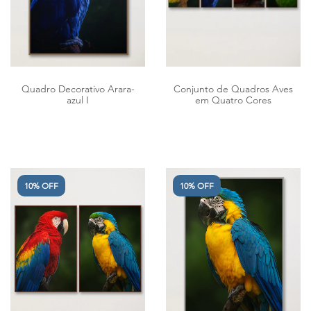
Quadro Decorativo Arara-
Conjunto de Quadros Aves
azul I
em Quatro Cores
10% OFF
10% OFF