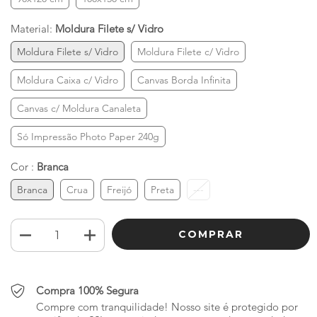
Material:
Moldura Filete s/ Vidro
Moldura Filete s/ Vidro
Moldura Filete c/ Vidro
Moldura Caixa c/ Vidro
Canvas Borda Infinita
Canvas c/ Moldura Canaleta
Só Impressão Photo Paper 240g
Cor :
Branca
Branca
Crua
Freijó
Preta
---
Compra 100% Segura
Compre com tranquilidade! Nosso site é protegido por