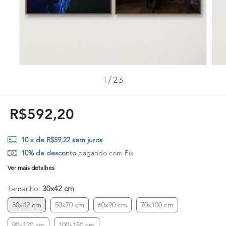
1
/
23
R$592,20
10
x de
R$59,22
sem juros
10% de desconto
pagando com Pix
Ver mais detalhes
Tamanho:
30x42 cm
30x42 cm
50x70 cm
60x90 cm
70x100 cm
90x120 cm
100x150 cm