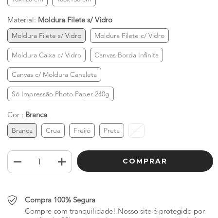
Material:
Moldura Filete s/ Vidro
Moldura Filete s/ Vidro
Moldura Filete c/ Vidro
Moldura Caixa c/ Vidro
Canvas Borda Infinita
Canvas c/ Moldura Canaleta
Só Impressão Photo Paper 240g
Cor :
Branca
Branca
Crua
Freijó
Preta
---
Compra 100% Segura
Compre com tranquilidade! Nosso site é protegido por