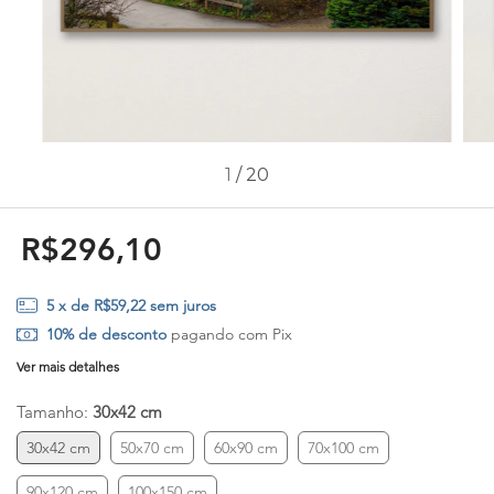
1
/
20
R$296,10
5
x de
R$59,22
sem juros
10% de desconto
pagando com Pix
Ver mais detalhes
Tamanho:
30x42 cm
30x42 cm
50x70 cm
60x90 cm
70x100 cm
90x120 cm
100x150 cm