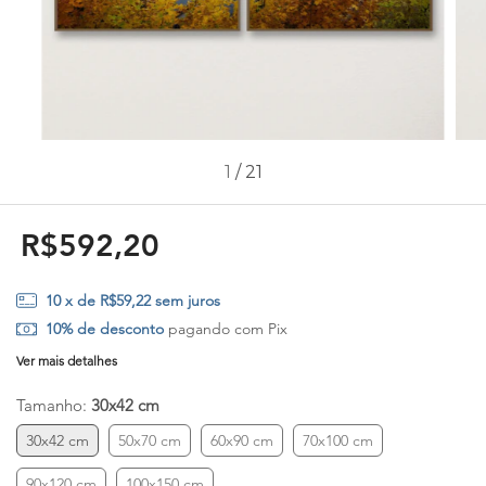
1
/
21
R$592,20
10
x de
R$59,22
sem juros
10% de desconto
pagando com Pix
Ver mais detalhes
Tamanho:
30x42 cm
30x42 cm
50x70 cm
60x90 cm
70x100 cm
90x120 cm
100x150 cm