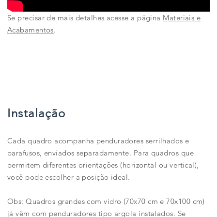
Se precisar de mais detalhes acesse a página
Materiais e
Acabamentos
.
Instalação
Cada quadro acompanha penduradores serrilhados e
parafusos, enviados separadamente. Para quadros que
permitem diferentes orientações (horizontal ou vertical),
você pode escolher a posição ideal.
Obs: Quadros grandes com vidro (70x70 cm e 70x100 cm)
já vêm com penduradores tipo argola instalados. Se