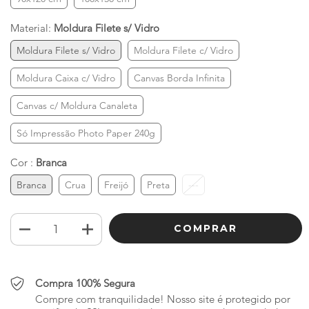
Material:
Moldura Filete s/ Vidro
Moldura Filete s/ Vidro
Moldura Filete c/ Vidro
Moldura Caixa c/ Vidro
Canvas Borda Infinita
Canvas c/ Moldura Canaleta
Só Impressão Photo Paper 240g
Cor :
Branca
Branca
Crua
Freijó
Preta
---
Compra 100% Segura
Compre com tranquilidade! Nosso site é protegido por