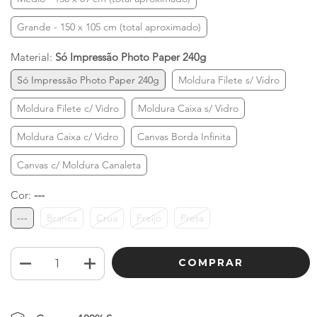
Grande - 150 x 105 cm (total aproximado)
Material:
Só Impressão Photo Paper 240g
Só Impressão Photo Paper 240g
Moldura Filete s/ Vidro
Moldura Filete c/ Vidro
Moldura Caixa s/ Vidro
Moldura Caixa c/ Vidro
Canvas Borda Infinita
Canvas c/ Moldura Canaleta
Cor:
---
---
Branca
Crua
Freijó
Preta